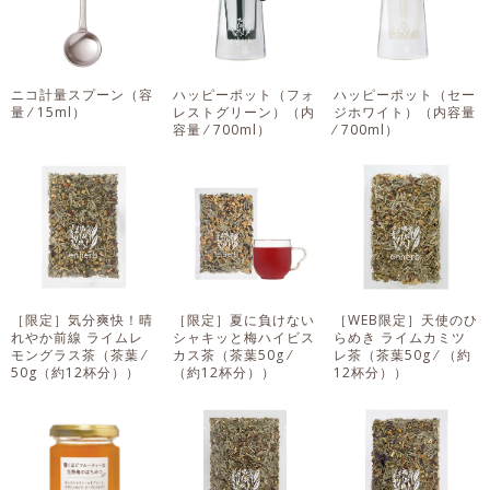
ニコ計量スプーン
（容
ハッピーポット（フォ
ハッピーポット（セー
量 ⁄ 15ml）
レストグリーン）
（内
ジホワイト）
（内容量
容量 ⁄ 700ml）
⁄ 700ml）
［限定］気分爽快！晴
［限定］夏に負けない
［WEB限定］天使のひ
れやか前線 ライムレ
シャキッと梅ハイビス
らめき ライムカミツ
モングラス茶
（茶葉 ⁄
カス茶
（茶葉50g ⁄
レ茶
（茶葉50g ⁄ （約
50g（約12杯分））
（約12杯分））
12杯分））