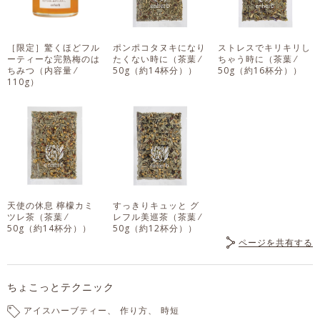
［限定］驚くほどフル
ポンポコタヌキになり
ストレスでキリキリし
ーティーな完熟梅のは
たくない時に
（茶葉 ⁄
ちゃう時に
（茶葉 ⁄
ちみつ
（内容量 ⁄
50g（約14杯分））
50g（約16杯分））
110g）
天使の休息 檸檬カミ
すっきりキュッと グ
ツレ茶
（茶葉 ⁄
レフル美巡茶
（茶葉 ⁄
50g（約14杯分））
50g（約12杯分））
ページを共有する
ちょこっとテクニック
アイスハーブティー
作り方
時短