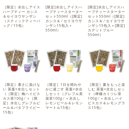
［限定］水出しアイス
[限定]水出しアイスハ
[限定]水出しアイスハ
ハーブティー カシス
ーブティースターター
ーブティースターター
＆セイヨウサンザシ
セット550ml
（[限定]
セット550ml
（[限定]
（スティックティーバ
カシス＆ ⁄ セイヨウサ
カシス＆ ⁄ セイヨウサ
ッグ ⁄ 15包）
ンザシ15包入＋
ンザシ15包入＋[限定]
550ml）
カデットブルー
550ml）
［限定］暑さに負けな
［限定］1日を晴れや
［限定］夏をもっと楽
い 茶葉×水出しセット
かに過ごす 茶葉×水出
しむ 茶葉×水出しセッ
（［限定］梅ハイビス
しセット
（グレフル美
ト
（檸檬カミツレ茶
カス茶100g ⁄ ＋［限
巡茶100g ⁄ ＋水出し
100g ⁄ ＋水出しハイ
定］水出しグレフルピ
レモンピール＆レモン
ビスカス＆レモングラ
ール＆バタフライピー
マートル15包）
ス15包）
15包）