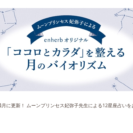
満月に更新！ ムーンプリンセス妃弥子先生による12星座占い