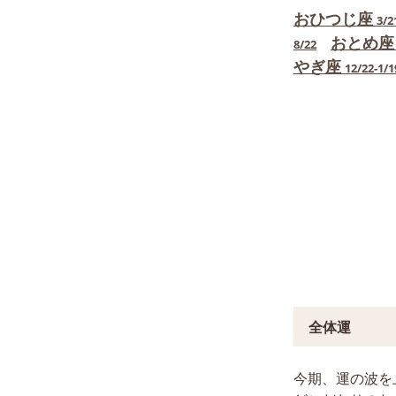
おひつじ座
3/2
おとめ座
8/22
やぎ座
12/22-1/1
全体運
今期、運の波を