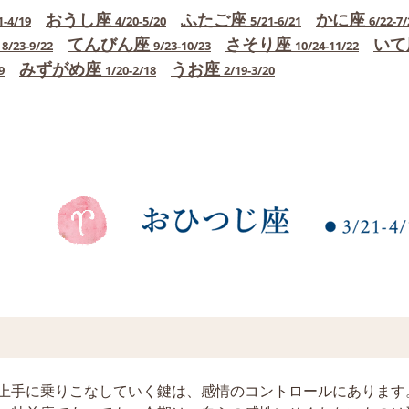
おうし座
ふたご座
かに座
1-4/19
4/20-5/20
5/21-6/21
6/22-7/
てんびん座
さそり座
いて
8/23-9/22
9/23-10/23
10/24-11/22
みずがめ座
うお座
9
1/20-2/18
2/19-3/20
上手に乗りこなしていく鍵は、感情のコントロールにあります