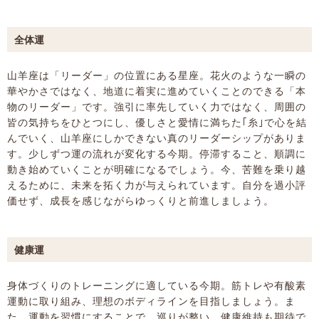
全体運
山羊座は「リーダー」の位置にある星座。花火のような一瞬の
華やかさではなく、地道に着実に進めていくことのできる「本
物のリーダー」です。強引に率先していく力ではなく、周囲の
皆の気持ちをひとつにし、優しさと愛情に満ちた｢糸｣で心を結
んでいく、山羊座にしかできない真のリーダーシップがありま
す。少しずつ運の流れが変化する今期。停滞すること、順調に
動き始めていくことが明確になるでしょう。今、苦難を乗り越
えるために、未来を拓く力が与えられています。自分を過小評
価せず、成長を感じながらゆっくりと前進しましょう。
健康運
身体づくりのトレーニングに適している今期。筋トレや有酸素
運動に取り組み、理想のボディラインを目指しましょう。ま
た、運動を習慣にすることで、巡りが整い、健康維持も期待で