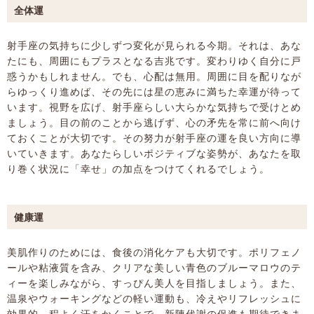
全体運
射手座の気持ちに少しずつ変化が見られる今期。それは、あな
たにも、周囲にもプラスとなる吉兆です。変わりゆく自分に戸
惑うかもしれません。でも、心配は無用。周囲に目を配りなが
らゆっくり進めば、その先には星の恵みに満ちた幸運が待って
います。視野を広げ、射手座らしい大らかな気持ちで受けとめ
ましょう。目の前のことから逃げず、心の矛先を常に前へ向け
ておくことが大切です。その努力が射手座の運を良い方向に導
いていきます。あなたらしいポジティブな姿勢が、あなたを取
り巻く状況に「幸せ」の加点をつけてくれるでしょう。
健康運
美肌作りのためには、食後の消化ケアも大切です。ポリフェノ
ールや粘液質を含み、クリアな美しい青色のブルーマロウのテ
ィーを楽しみながら、すっぴん美人を目指しましょう。また、
温泉やウォーキングなどの軽い運動も、冷えやリフレッシュに
効果的。程よく汗をかくことで、新陳代謝の促進も期待できま