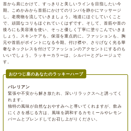
首から肩にかけて、すっきりと美しいラインを目指したい今
期。こめかみから首筋にかけてのリンパを静かにマッサージ
し、老廃物を流していきましょう。地道にほぐしていくこと
で、頑固なコリもほぐれていくはずです。そして、首筋や首の
後ろにも美容液を使い、そっと優しく丁寧に塗りこんでいきま
しょう。スキンケアも、保湿を重点的に。ファッションも、胸
元や首筋がポイントになる今期。付け襟や、さりげなく光る華
奢なネックレスを付けてファッションのアクセントにするのも
いいでしょう。ラッキーカラーは、シルバーとグレージュで
す。
おひつじ座のあなたのラッキーハーブ
バレリアン
緊張や不安から解き放たれ、深いリラックスへと誘ってく
れます。
独特の風味が自然なおやすみへと導いてくれますが、飲み
にくさを感じる方は、風味を調和するカモミールやレモン
バームとブレンドしてお召し上がりください。