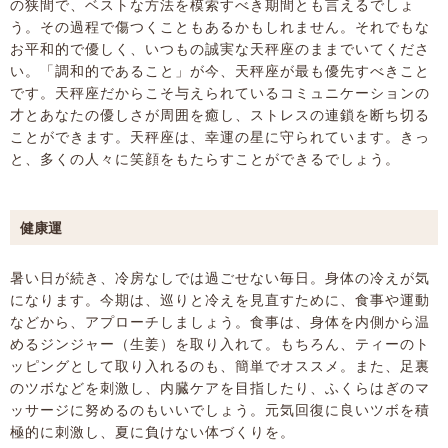
の狭間で、ベストな方法を模索すべき期間とも言えるでしょ
う。その過程で傷つくこともあるかもしれません。それでもな
お平和的で優しく、いつもの誠実な天秤座のままでいてくださ
い。「調和的であること」が今、天秤座が最も優先すべきこと
です。天秤座だからこそ与えられているコミュニケーションの
才とあなたの優しさが周囲を癒し、ストレスの連鎖を断ち切る
ことができます。天秤座は、幸運の星に守られています。きっ
と、多くの人々に笑顔をもたらすことができるでしょう。
健康運
暑い日が続き、冷房なしでは過ごせない毎日。身体の冷えが気
になります。今期は、巡りと冷えを見直すために、食事や運動
などから、アプローチしましょう。食事は、身体を内側から温
めるジンジャー（生姜）を取り入れて。もちろん、ティーのト
ッピングとして取り入れるのも、簡単でオススメ。また、足裏
のツボなどを刺激し、内臓ケアを目指したり、ふくらはぎのマ
ッサージに努めるのもいいでしょう。元気回復に良いツボを積
極的に刺激し、夏に負けない体づくりを。