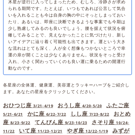
木星が逆行に入ってしまったため、むしろ、冷静さが求め
られる期間です。たとえば、いつもであれば公言して気合
いを入れることも今は自身の胸の中にそっとしまっておい
たり、あるいは、即座に決断できるような事案でも今期は
少し熟慮してみるのも良いでしょう。腰を据えて状況を俯
瞰してみることで、見えなかったことに気づけたり、新し
いアイデアに辿り着く可能性も出てきます。運という大き
な流れはとても深く、人が全く想像もつかないところで幸
運の扉が開くことは少なくありません。状況をそっと受け
入れ、小さく関わっていくのも良い運に乗るための開運行
動なのです。
各星座の全体運、健康運、美容運とラッキーハーブをご紹介し
ます。あなたの星座をクリックしてください。
おひつじ座
おうし座
ふたご座
3/21-4/19
4/20-5/20
かに座
しし座
おとめ
5/21-6/21
6/22-7/22
7/23-8/22
座
てんびん座
さそり座
8/23-9/22
9/23-10/23
10/24-
いて座
やぎ座
みずが
11/22
11/23-12/21
12/22-1/19