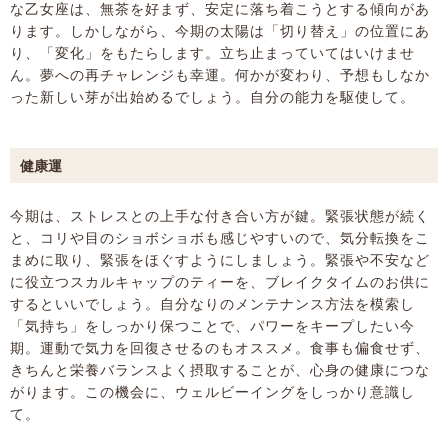
な乙女座は、無茶を好まず、安定に落ち着こうとする傾向があ
ります。しかしながら、今期の太陽は「切り替え」の位置にあ
り、「変化」をもたらします。立ち止まっていてはいけませ
ん。夢への再チャレンジも幸運。何かが変わり、予想もしなか
った新しい芽が出始めるでしょう。自分の能力を駆使して。
健康運
今期は、ストレスとの上手な付き合い方が鍵。緊張状態が続く
と、コリや目のショボショボも感じやすいので、気分転換をこ
まめに取り、緊張をほぐすようにしましょう。緊張や不安など
に役立つスカルキャップのティーを、ブレイクタイムのお供に
するといいでしょう。自分なりのメンテナンス方法を模索し
「気持ち」をしっかり保つことで、パワーをキープしたい今
期。運動で気力を回復させるのもオススメ。食事も偏食せず、
きちんと栄養バランスよく摂取することが、心身の健康につな
がります。この機会に、ウェルビーイングをしっかり意識し
て。