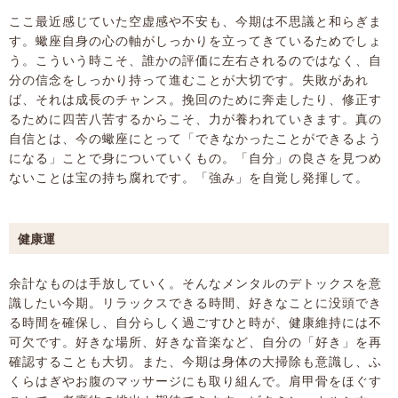
ここ最近感じていた空虚感や不安も、今期は不思議と和らぎま
す。蠍座自身の心の軸がしっかりを立ってきているためでしょ
う。こういう時こそ、誰かの評価に左右されるのではなく、自
分の信念をしっかり持って進むことが大切です。失敗があれ
ば、それは成長のチャンス。挽回のために奔走したり、修正す
るために四苦八苦するからこそ、力が養われていきます。真の
自信とは、今の蠍座にとって「できなかったことができるよう
になる」ことで身についていくもの。「自分」の良さを見つめ
ないことは宝の持ち腐れです。「強み」を自覚し発揮して。
健康運
余計なものは手放していく。そんなメンタルのデトックスを意
識したい今期。リラックスできる時間、好きなことに没頭でき
る時間を確保し、自分らしく過ごすひと時が、健康維持には不
可欠です。好きな場所、好きな音楽など、自分の「好き」を再
確認することも大切。また、今期は身体の大掃除も意識し、ふ
くらはぎやお腹のマッサージにも取り組んで。肩甲骨をほぐす