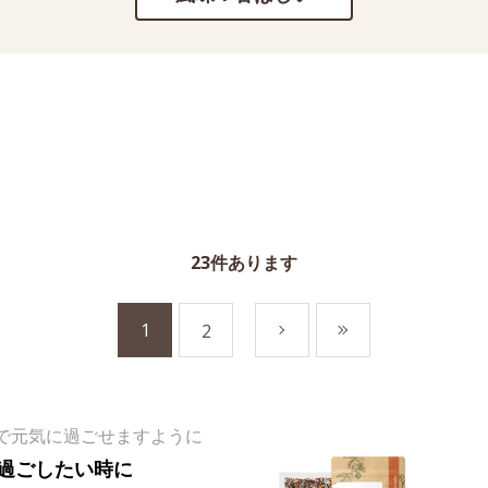
23
件あります
1
2
次
最後
で元気に過ごせますように
過ごしたい時に