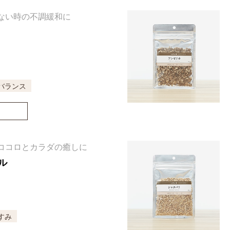
ない時の不調緩和に
バランス
ココロとカラダの癒しに
ル
すみ