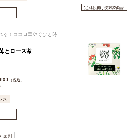
定期お届け便対象商品
れる！ココロ華やぐひと時
苺とローズ茶
600
（税込）
グ
ンス
とめ割