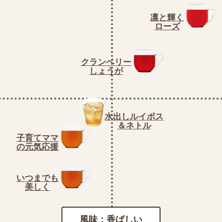
凛と輝く
ローズ
クランベリー
しょうが
水出しルイボス
＆ネトル
子育てママ
の元気応援
いつまでも
美しく
風味：香ばしい