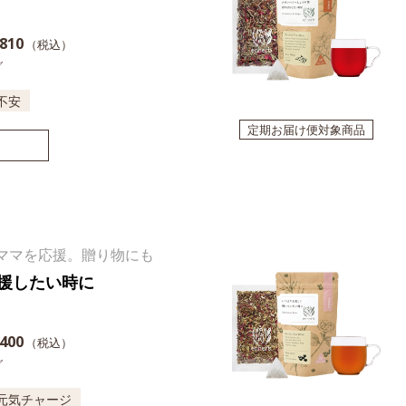
810
（税込）
グ
不安
定期お届け便対象商品
ママを応援。贈り物にも
援したい時に
400
（税込）
グ
元気チャージ