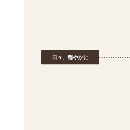
日々、
穏やかに