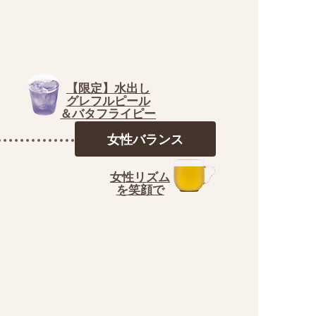
【限定】水出し
グレフルピール
＆バタフライピー
女性
バランス
女性リズム
を笑顔で