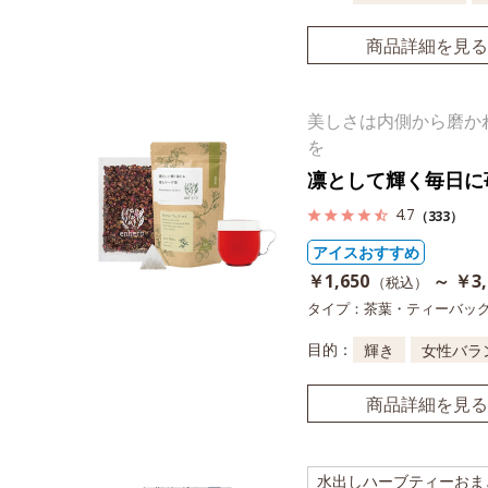
商品詳細を見る
美しさは内側から磨か
を
凛として輝く毎日に
4.7
（333）
アイスおすすめ
￥1,650
～ ￥3,
（税込）
タイプ：茶葉・ティーバッ
目的：
輝き
女性バラ
商品詳細を見る
水出しハーブティーおま