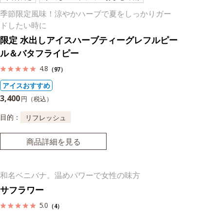
季節限定風味！涼やかハーブで夏をしっかりガー
ドしたい時に
限定 水出しアイスハーブティーグレフルピー
ル＆バタフライピー
4.8
（97）
アイスおすすめ
3,400
円（税込）
目的：
リフレッシュ
商品詳細を見る
和名ベニバナ。温めパワーで女性の味方
サフラワー
5.0
（4）