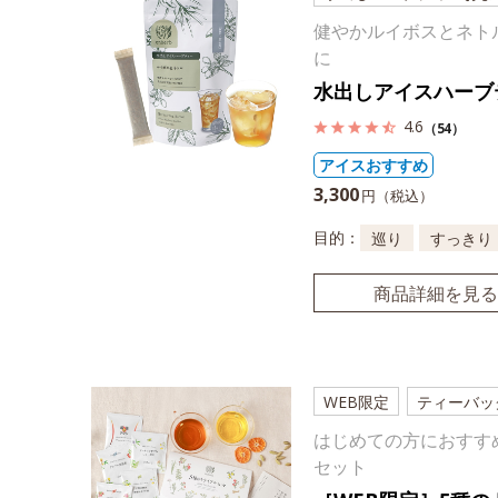
健やかルイボスとネト
に
水出しアイスハーブ
4.6
（54）
アイスおすすめ
3,300
円（税込）
目的：
巡り
すっきり
商品詳細を見る
WEB限定
ティーバッ
はじめての方におすす
セット