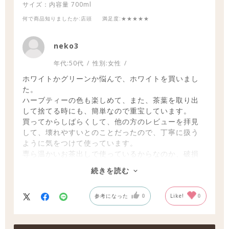
サイズ：内容量
700ml
何で商品知りましたか
:店頭
満足度
:★★★★★
neko3
年代:
50代
性別:
女性
ホワイトかグリーンか悩んで、ホワイトを買いまし
た。
ハーブティーの色も楽しめて、また、茶葉を取り出
して捨てる時にも、簡単なので重宝しています。
買ってからしばらくして、他の方のレビューを拝見
して、壊れやすいとのことだったので、丁寧に扱う
ように気をつけて使っています。
専ら温かいお茶出しで使っているからなのか、破損
しやすいようには感じていません。蓋の部分もしっ
続きを読む
かり締まるし、私にとっては良い買い物でした。
(もしかしたら、氷を入れてお湯を注ぐような急冷抽
参考になった
0
Like!
0
出で使うと、温度差でガラスが傷みやすいのかもし
れないですね。あとは、蓋の開け閉めの時に変に力
を入れすぎたり、テーブルやシンク等に置くときに