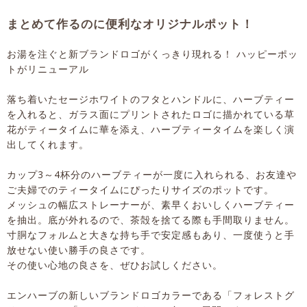
まとめて作るのに便利なオリジナルポット！
お湯を注ぐと新ブランドロゴがくっきり現れる！ ハッピーポッ
トがリニューアル
落ち着いたセージホワイトのフタとハンドルに、ハーブティー
を入れると、ガラス面にプリントされたロゴに描かれている草
花がティータイムに華を添え、ハーブティータイムを楽しく演
出してくれます。
カップ3～4杯分のハーブティーが一度に入れられる、お友達や
ご夫婦でのティータイムにぴったりサイズのポットです。
メッシュの幅広ストレーナーが、素早くおいしくハーブティー
を抽出。底が外れるので、茶殻を捨てる際も手間取りません。
寸胴なフォルムと大きな持ち手で安定感もあり、一度使うと手
放せない使い勝手の良さです。
その使い心地の良さを、ぜひお試しください。
エンハーブの新しいブランドロゴカラーである「フォレストグ