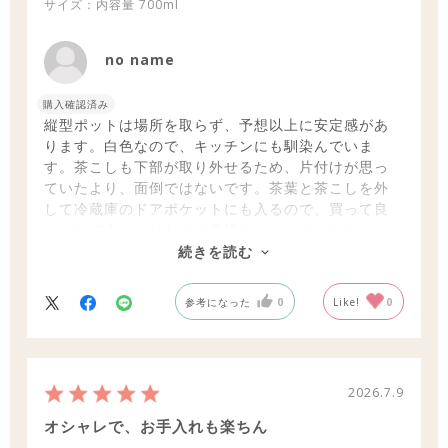
サイズ：内容量
700ml
no name
購入確認済み
縦型ポットは場所を取らず、予想以上に安定感があ
ります。白色なので、キッチンにも馴染んでいま
す。茶こしも下部が取り外せるため、片付けが思っ
ていたより、面倒ではないです。茶葉と茶こしを外
して冷蔵庫のドアポケットにも入るので、買って良
かったです。それなりの価格のため、４にしまし
た。
続きを読む
参考になった
0
Like!
0
2026.7.9
オシャレで、お手入れも楽ちん