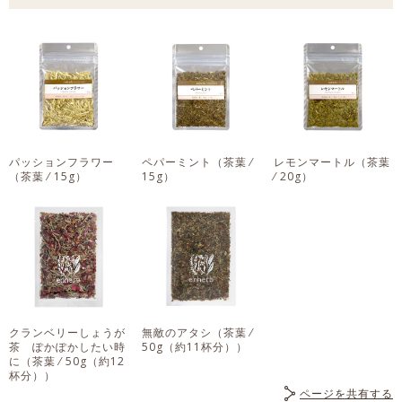
パッションフラワー
ペパーミント
（茶葉 ⁄
レモンマートル
（茶葉
（茶葉 ⁄ 15g）
15g）
⁄ 20g）
クランベリーしょうが
無敵のアタシ
（茶葉 ⁄
茶 ぽかぽかしたい時
50g（約11杯分））
に
（茶葉 ⁄ 50g（約12
杯分））
ページを共有する