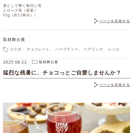
凛として輝く毎日に苺
とローズ茶
（茶葉 ⁄
50g（約12杯分））
ページを共有する
取材舞台裏
コラボ
チョコレート
ハーブティー
ペアリング
レシピ
2025.08.22
取材舞台裏
猛烈な残暑に、チョコっとご自愛しませんか？
ページを共有する