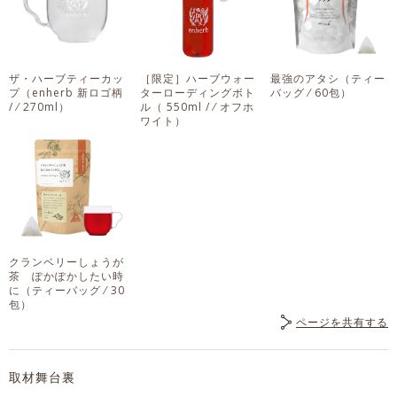
ザ・ハーブティーカッ
［限定］ハーブウォー
最強のアタシ
（ティー
プ
（enherb 新ロゴ柄
ターローディングボト
バッグ ⁄ 60包）
/ ⁄ 270ml）
ル
（ 550ml / ⁄ オフホ
ワイト）
クランベリーしょうが
茶 ぽかぽかしたい時
に
（ティーバッグ ⁄ 30
包）
ページを共有する
取材舞台裏