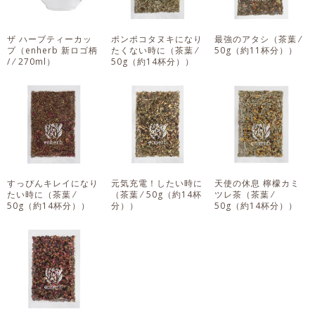
ザ ハーブティーカッ
ポンポコタヌキになり
最強のアタシ
（茶葉 ⁄
プ
（enherb 新ロゴ柄
たくない時に
（茶葉 ⁄
50g（約11杯分））
/ ⁄ 270ml）
50g（約14杯分））
すっぴんキレイになり
元気充電！したい時に
天使の休息 檸檬カミ
たい時に
（茶葉 ⁄
（茶葉 ⁄ 50g（約14杯
ツレ茶
（茶葉 ⁄
50g（約14杯分））
分））
50g（約14杯分））