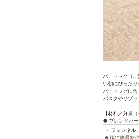
バードック（ご
い朝にぴったり
バードッグに含
パスタやリゾッ
【材料／分量（
● ブレンドハー
・ フェンネル
※ 鍋に熱湯を