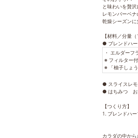
と味わいを贅沢
レモンバーベナ
乾燥シーズンに
【材料／分量（
● ブレンドハ
・ エルダーフ
※ フィルター
※ 「柚子しょ
● スライスレモ
● はちみつ 
【つくり方】
1. ブレンド
カラダの中から