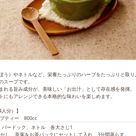
ぼう）やネトルなど、栄養たっぷりのハーブをたっぷりと取り
のスープです。
まれる旨み成分が、美味しい「お出汁」として存在感を発揮。
トにもアレンジできる本格的な味わいを楽しめます。
4人分）】
ブティー 800cc
、バードック、ネトル 各大さじ1
沸かし、茶葉をお茶パックにセットして入れ、3分間蒸らす。