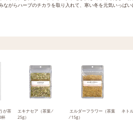
みながらハーブのチカラを取り入れて、寒い冬を元気いっぱい
うが茶
エキナセア
（茶葉 ⁄
エルダーフラワー
（茶葉
ネト
0杯
25g）
⁄ 15g）