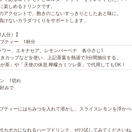
に楽しめるドリンクです。
のアクセントで、飽きのこないすっきりとしたあと味に。
負けないカラダづくりをサポートします。
1人分）】
ーブティー 1杯分
ラワー、エキナセア、レモンバーベナ 各小さじ1
付きカップなどを使い、上記茶葉を熱湯で3分間抽出する。
うが茶」や「天使の休息 檸檬カミツレ茶」で代用してもOK！
ン 1切れ
お好みで
ハーブティーにはちみつを入れて溶かし、スライスレモンを浮かべ
ポカポカになれるハーブドリンク、ぜひ試してみてくださいね