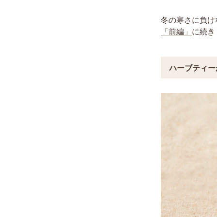
冬の寒さに負け
「前編」
に続き
ハーブティー