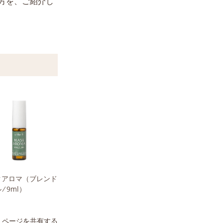
方を、ご紹介し
クアロマ
（ブレンド
⁄ 9ml）
ページを共有する