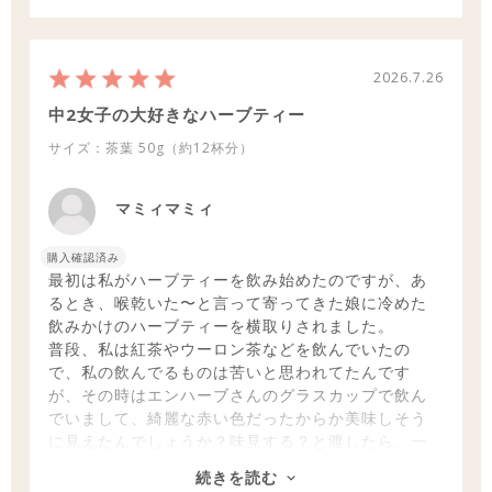
2026.7.26
中2女子の大好きなハーブティー
サイズ：茶葉
50g（約12杯分）
マミィマミィ
購入確認済み
最初は私がハーブティーを飲み始めたのですが、あ
るとき、喉乾いた〜と言って寄ってきた娘に冷めた
飲みかけのハーブティーを横取りされました。
普段、私は紅茶やウーロン茶などを飲んでいたの
で、私の飲んでるものは苦いと思われてたんです
が、その時はエンハーブさんのグラスカップで飲ん
でいまして、綺麗な赤い色だったからか美味しそう
に見えたんでしょうか？味見する？と渡したら、一
口飲んで（美味しかったんでしょうね）、全部一気
続きを読む
に飲まれてしまいました。以来親子でティータイム