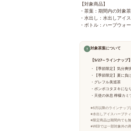
【対象商品】
・茶葉：期間内の対象茶葉
・水出し：水出しアイス
・ボトル：ハーブウォータ
対象茶葉について
!
【5/27～ラインナップ
・【季節限定】気分爽
・【季節限定】夏に負
・グレフル美巡茶
・ポンポコタヌキにな
・天使の休息 檸檬カミツ
※6月以降のラインナッ
※水出しアイスハーブティ
※限定商品は期間内でも
※WEBでは一部対象外の