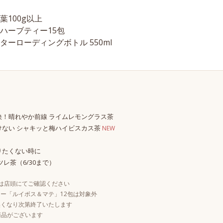
100g以上
ハーブティー15包
ーローディングボトル 550ml
】
快！晴れやか前線 ライムレモングラス茶
けない シャキッと梅ハイビスカス茶
NEW
りたくない時に
レ茶（6/30まで）
プは店頭にてご確認ください
ー「ルイボス＆マテ」12包は対象外
無くなり次第終了いたします
商品がございます