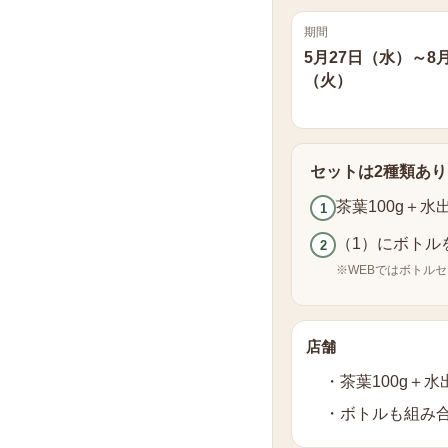
期間
5月27日（水）～8月
（火）
セットは2種類あ
茶葉100g＋
1
（1）にボトル
2
※WEBではボトル
店舗
・茶葉100g＋
・ボトルも組み