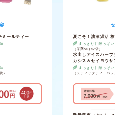
容
モミールティー
夏こそ！清涼温活 
味
すっきり甘酸っぱい
（茶葉50g×2袋）
水出しアイスハーブ
カシス＆セイヨウサ
味
すっきり甘酸っぱい
1袋）
（スティックティーバッグ
数量変更