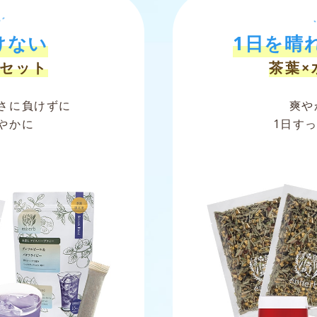
けない
1日を晴
しセット
茶葉×
さに負けずに
爽や
やかに
1日す