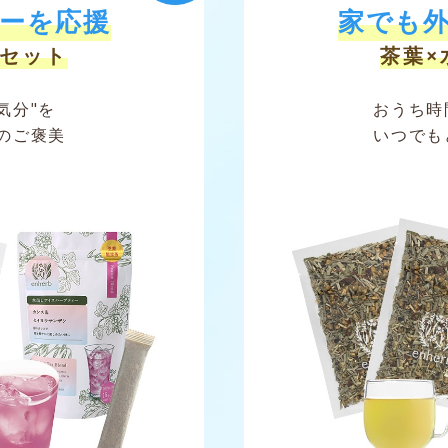
ーを応援
家でも
しセット
茶葉×
気分"を
おうち時
のご褒美
いつでも