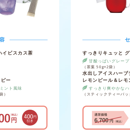
容
ハイビスカス茶
すっきりキュッと 
甘酸っぱいグレープ
（茶葉 50g×2袋）
水出しアイスハーブ
イピー
レモンピール＆レモ
ミント風味
すっきり爽やかなハ
1袋）
（スティックティーバッグ