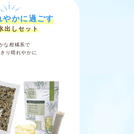
れやかに過ごす
水出しセット
かな柑橘系で
っきり晴れやかに