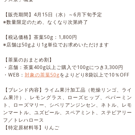
【販売期間】4月15日（水）～6月下旬予定
※数量限定のため、なくなり次第終了
【税込価格】茶葉50g：1,800円
※店舗は50gより1g単位でお求めいただけます
【茶葉のおまとめ割】
・店舗：茶葉400g以上ご購入で100gにつき3,300円
・WEB：
対象の茶葉50g
をよりどり8袋以上で10％OFF
【ブレンド内容】ライム果汁加工品（乾燥リンゴ、ライ
ム果汁）、レモングラス、ローズヒップ、ペパーミン
ト、ローズマリー、シベリアンジンセン、ネトル、レモ
ンマートル、ユズピール、スペアミント、ステビアリー
フ／トレハロース
【特定原材料等】りんご