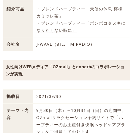
紹介商品
・ブレンドハーブティー「天使の休息 檸檬
カミツレ茶」
・ブレンドハーブティー「ポンポコタヌキに
なりたくない時に」
会社名
J-WAVE（81.3 FM RADIO）
女性向けWEBメディア「OZmall」とenherbのコラボレーショ
ンが実現
掲載日
2021/09/30
テーマ・内
9月30日（木）～10月31日（日）の期間中、
容
OZmallリラクゼーション予約サイトで「ハ
ーブティーのお土産付き快眠ヘッドケアプラ
ン」をご用意しております。