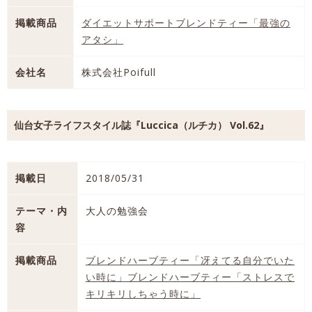
掲載商品
ダイエットサポートブレンドティー「最強の
アタシ」
会社名
株式会社Poifull
仙台女子ライフスタイル誌『Luccica（ルチカ） Vol.62』
掲載日
2018/05/31
テーマ・内
大人の勉強会
容
掲載商品
ブレンドハーブティー「冴えてる自分でいた
い時に」
ブレンドハーブティー「ストレスで
キリキリしちゃう時に」