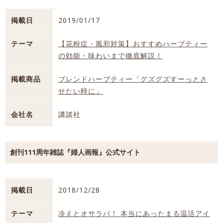
掲載日
2019/01/17
テーマ
【花粉症・風邪対策】おすすめハーブティー
の効能・味わいまで徹底解説！
掲載商品
ブレンドハーブティー「グズグズすーっとさ
せたい時に」
会社名
講談社
創刊111周年雑誌『婦人画報』公式サイト
掲載日
2018/12/28
テーマ
冷えとオサラバ！ 本当にあったまる温活アイ