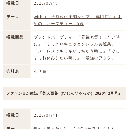
掲載日
2020/07/19
テーマ
withコロナ時代の不調をケア！ 専門店おすす
めの「ハーブティー」5選
掲載商品
ブレンドハーブティー「元気充電！したい時
に」「すっきりキュッとグレフル美巡茶」
「ストレスでキリキリしちゃう時に」「ぐっ
すりお休みしたい時に」「最強のアタシ」
会社名
小学館
ファッション雑誌『美人百花（びじんひゃっか）2020年2月号』
掲載日
2020/01/11
テーマ
憧れの美人たちはこんな“ご自愛”してます