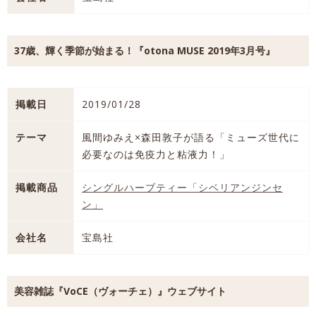
37歳、輝く季節が始まる！『otona MUSE 2019年3月号』
掲載日
2019/01/28
テーマ
風間ゆみえ×森田敦子が語る「ミューズ世代に
必要なのは免疫力と粘液力！」
掲載商品
シングルハーブティー「シベリアンジンセ
ン」
会社名
宝島社
美容雑誌『VoCE（ヴォーチェ）』ウェブサイト