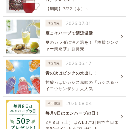
【期間】7/22（水）～
2026.07.01
季節限定
夏こそハーブで清涼温活
夏のカラダに涼と温を！「檸檬ジンジ
ャー美巡茶」新発売
2026.06.17
季節限定
青の次はピンクの水出し！
甘酸っぱいカシス風味の「カシス＆セ
イヨウサンザシ」大人気
2026.08.04
WEB限定
毎月8日はエンハーブの日！
8月8日（土）はWEBご利用で当日限
定50ポイントをプレゼント