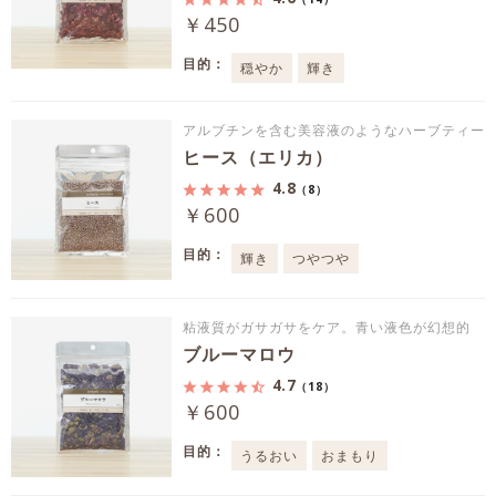
￥450
目的：
穏やか
輝き
アルブチンを含む美容液のようなハーブティー
ヒース（エリカ）
4.8
（8）
￥600
目的：
輝き
つやつや
粘液質がガサガサをケア。青い液色が幻想的
ブルーマロウ
4.7
（18）
￥600
目的：
うるおい
おまもり