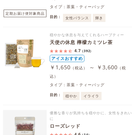
タイプ：茶葉・ティーバッグ
定期お届け便対象商品
目的：
女性バランス
輝き
穏やかな休息を与えてくれるハーブティー
天使の休息 檸檬カミツレ茶
4.7
（392）
アイスおすすめ
￥1,650
～ ￥3,600
（税込）
（税
込）
タイプ：茶葉・ティーバッグ
目的：
穏やか
イライラ
優雅な香りが気持ちを穏やかに、女性をきれい
に
ローズレッド
4.6
（14）