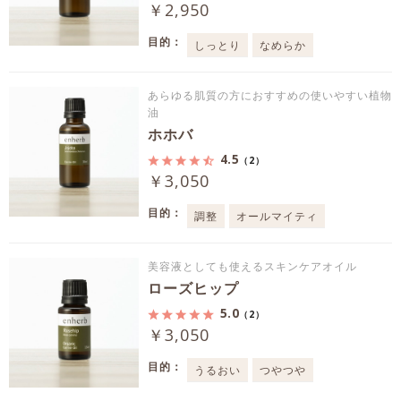
￥2,950
目的：
しっとり
なめらか
あらゆる肌質の方におすすめの使いやすい植物
油
ホホバ
4.5
（2）
￥3,050
目的：
調整
オールマイティ
美容液としても使えるスキンケアオイル
ローズヒップ
5.0
（2）
￥3,050
目的：
うるおい
つやつや