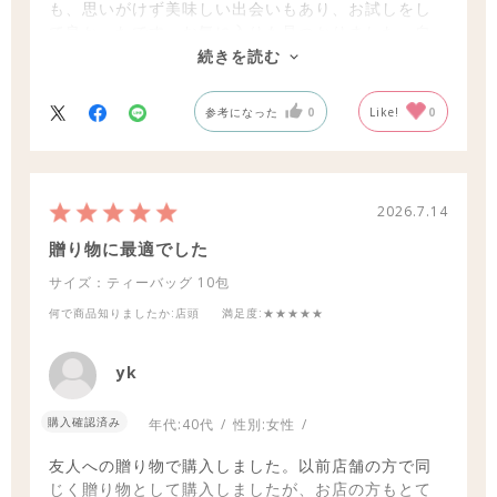
も、思いがけず美味しい出会いもあり、お試しをし
て良かったです。お気に入りも見つかりました。自
分時間のお供にさせていただきます。
続きを読む
参考になった
0
Like!
0
2026.7.14
贈り物に最適でした
サイズ：ティーバッグ
10包
何で商品知りましたか
:店頭
満足度
:★★★★★
yk
購入確認済み
年代:
40代
性別:
女性
友人への贈り物で購入しました。以前店舗の方で同
じく贈り物として購入しましたが、お店の方もとて