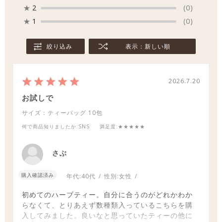
★
2
(0)
★
1
(0)
絞り込み
表示：新しい順
2026.7.20
お試しで
サイズ：ティーバッグ
10包
何で商品知りましたか
:SNS
満足度
:★★★★★
さぶ
購入確認済み
年代:
40代
性別:
女性
初めてのハーブティー。自分に合うのがどれかわか
らなくて、とりあえず数種類入っているこちらを購
入してみました。良いなと思っていたティーの他に