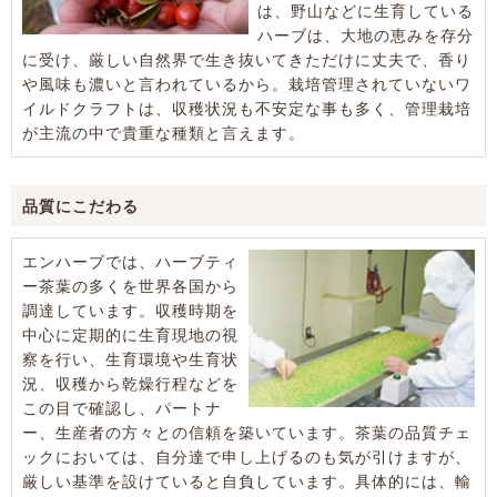
は、野山などに生育している
ハーブは、大地の恵みを存分
に受け、厳しい自然界で生き抜いてきただけに丈夫で、香り
や風味も濃いと言われているから。栽培管理されていないワ
イルドクラフトは、収穫状況も不安定な事も多く、管理栽培
が主流の中で貴重な種類と言えます。
品質にこだわる
エンハーブでは、ハーブティ
ー茶葉の多くを世界各国から
調達しています。収穫時期を
中心に定期的に生育現地の視
察を行い、生育環境や生育状
況、収穫から乾燥行程などを
この目で確認し、パートナ
ー、生産者の方々との信頼を築いています。茶葉の品質チェ
ックにおいては、自分達で申し上げるのも気が引けますが、
厳しい基準を設けていると自負しています。具体的には、輸