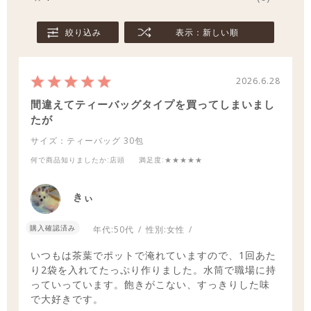
絞り込み
表示：新しい順
2026.6.28
間違えてティーバッグタイプを買ってしまいまし
たが
サイズ：ティーバッグ
30包
何で商品知りましたか
:店頭
満足度
:★★★★★
きぃ
購入確認済み
年代:
50代
性別:
女性
いつもは茶葉でポットで淹れていますので、1回あた
り2袋を入れてたっぷり作りました。水筒で職場に持
っていっています。飽きがこない、すっきりした味
で大好きです。