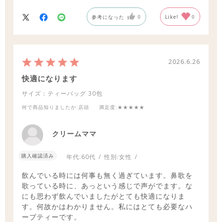
参考になった
0
Like!
0
2026.6.26
快適になります
サイズ：ティーバッグ
30包
何で商品知りましたか
:店頭
満足度
:★★★★★
クリームママ
購入確認済み
年代:
60代
性別:
女性
飲んでいる時には何事も無く過ぎています。鼻歌を
歌っている時に、あっという感じで声がでます。な
にも思わず飲んでいましたがとても快適になりま
す。何故かはわかりません。私にはとても必要なハ
ーブティーです。