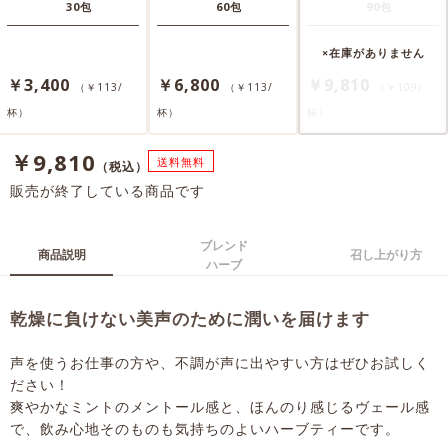
30包
60包
90包
￥3,400
￥6,800
￥9,810
（￥113/
（￥113/
（￥109/
杯）
杯）
杯）
￥9,810
送料無料
（税込）
販売が終了している商品です
ブレンド
商品説明
召し上がり方
ハーブ
乾燥に負けない美声のために潤いを届けます
声を使うお仕事の方や、不調が声に出やすい方はぜひお試しく
ださい！
爽やかなミントのメントール感と、ほんのり感じるヴェール感
で、飲み心地そのものも気持ちのよいハーブティーです。