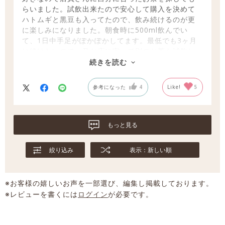
らいました。試飲出来たので安心して購入を決めて
ハトムギと黒豆も入ってたので、飲み続けるのが更
に楽しみになりました。朝食時に500ml飲んでい
て、1日中手足がぽかぽかしてます。最低でも3ヶ月
は続けたいので、又お店に寄って別のお茶も試飲し
ながら購入したいと思っています。
続きを読む
参考になった
4
Like!
5
もっと見る
絞り込み
表示：新しい順
※お客様の嬉しいお声を一部選び、編集し掲載しております。
※レビューを書くには
ログイン
が必要です。