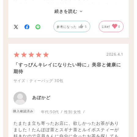
カラダにもよい成分が配合されていて飲みやすいの
は最高です！
続きを読む
参考になった
5
Like!
0
2026.4.1
「すっぴんキレイになりたい時に」美容と健康に
期待
サイズ：ティーバッグ
30包
あぼかど
購入確認済み
年代:
50代
性別:
女性
たまたま立ち寄ったお店に、欲しかったお茶があり
ました！たんぽぽ茶とスギナ茶とルイボスティーが
好きなので店員さんに自分に合ったお茶を探しても