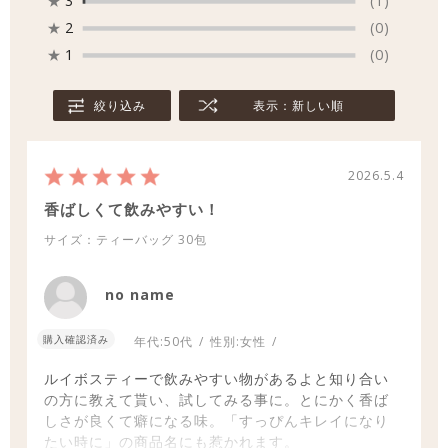
★
3
(1)
★
2
(0)
★
1
(0)
絞り込み
表示：新しい順
2026.5.4
香ばしくて飲みやすい！
サイズ：ティーバッグ
30包
no name
購入確認済み
年代:
50代
性別:
女性
ルイボスティーで飲みやすい物があるよと知り合い
の方に教えて貰い、試してみる事に。とにかく香ば
しさが良くて癖になる味。「すっぴんキレイになり
たい時に」の商品名にも惹かれます。