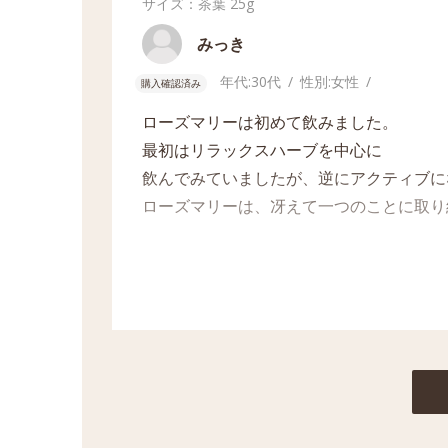
サイズ：茶葉
25g
みっき
年代:
30代
性別:
女性
購入確認済み
ローズマリーは初めて飲みました。
最初はリラックスハーブを中心に
飲んでみていましたが、逆にアクティブに
ローズマリーは、冴えて一つのことに取り
主にハイビスカスとローズヒップとブレン
抗菌サポートもあるらしく、お守りにもな