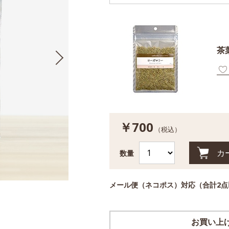
茶
￥700
（税込）
数量
メール便（ネコポス）対応（合計
2
点
お買い上げ