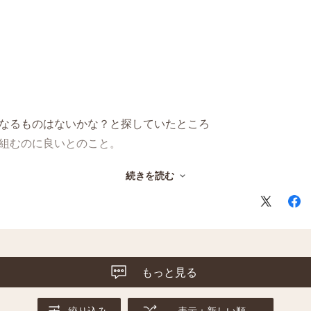
なるものはないかな？と探していたところ
組むのに良いとのこと。
ドして飲んでいますが、後味スッキリで冴えるる気がします。
続きを読む
る聞いたので、色々な場面で活躍しそうです^_^
もっと見る
絞り込み
表示：新しい順