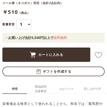
メール便（ネコポス）対応（合計
2
点以内）
￥510
（税込）
数量変更
・お買い上げ合計5,500円以上で
送料無料
商品説明
特長
召し上がり方
エピソード
注意事項
栄養価ある牧草として使われることから、和名では「紫馬肥や