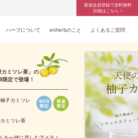
新規会員登録で送料無料
詳細はこちら >
ハーブについて
enherbのこと
よくあるご質問
檬カミツレ茶」の
B限定で登場！
 柚子カミツレ
檬カミツレ茶
ムを一緒に楽しむアイテム