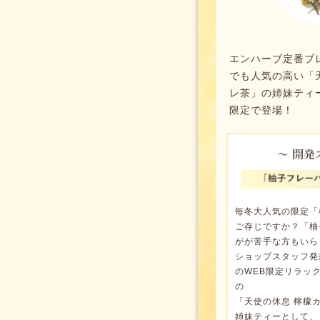
エンハーブ定番ブ
でも人気の高い「
レ茶」の姉妹ティ
限定で登場！
毎冬大人気の限定「
ご存じですか？「柚
がが苦手な方もいらっ
ショップスタッフ発
のWEB限定リラッ
の
「天使の休息 檸檬
姉妹ティーとして、