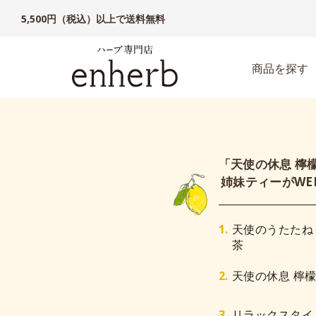
5,500円（税込）以上で送料無料
商品を探す
「天使の休息 檸
姉妹ティーがWE
1.
天使のうたたね
茶
2.
天使の休息 檸
3.
リラックスタイ