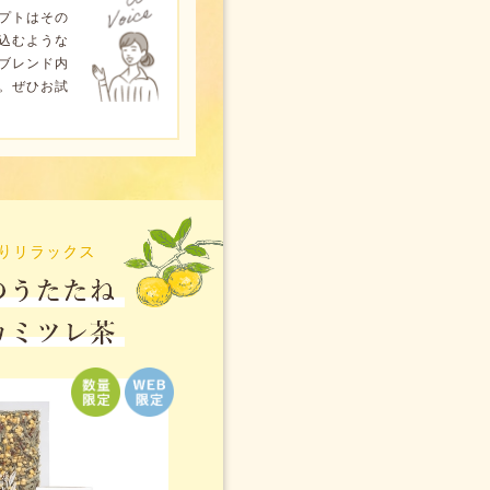
プトはその
込むような
ブレンド内
。ぜひお試