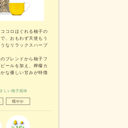
、ココロほぐれる柚子の
みで、おもわず天使もう
そうなリラックスハーブ
」のブレンドから柚子フ
ずピールを加え、檸檬カ
やかな優しい甘みが特徴
ス
穏やか