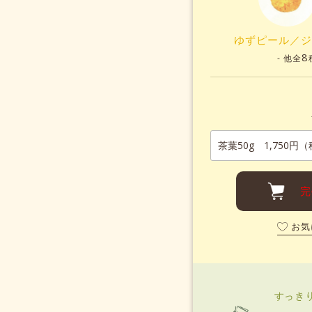
ゆずピール／ジ
8
- 他全
完