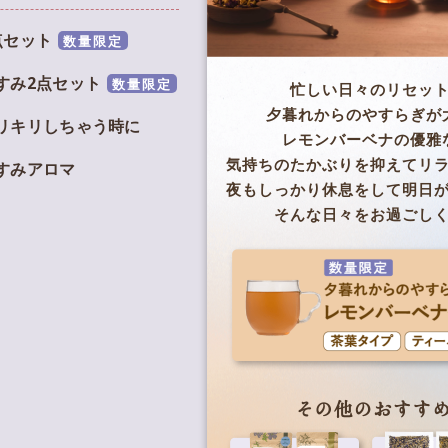
点セット
数量限定
すみ2点セット
数量限定
忙しい日々のリセッ
夕暮れからのやすらぎが
リキリしちゃう時に
レモンバーベナの優雅
気持ちのたかぶりを抑えてリ
すみアロマ
夜もしっかり休息をして明日
そんな日々をお過ごし