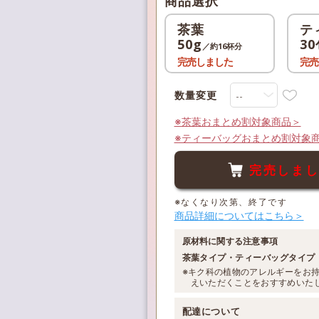
商品選択
茶葉
テ
50g
30
／約16杯分
完売しました
完売
数量変更
※茶葉おまとめ割対象商品＞
※ティーバッグおまとめ割対象
完売しま
※なくなり次第、終了です
商品詳細についてはこちら＞
原材料に関する注意事項
茶葉タイプ・ティーバッグタイプ
※キク科の植物のアレルギーをお
えいただくことをおすすめいた
配達について