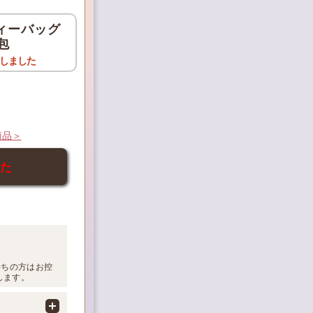
ィーバッグ
包
しました
商品＞
した
持ちの方はお控
します。