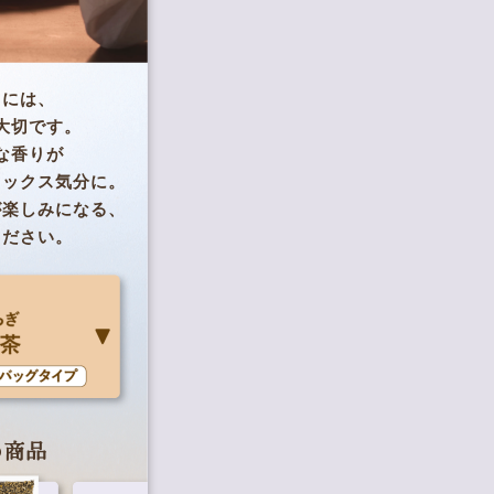
トには、
大切です。
な香りが
ラックス気分に。
が楽しみになる、
ください。