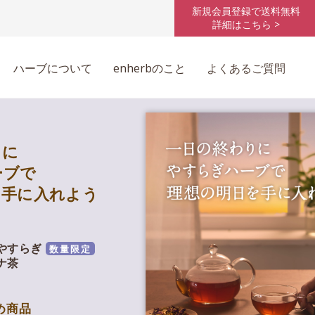
新規会員登録で送料無料
詳細はこちら >
ハーブについて
enherbのこと
よくあるご質問
りに
ーブで
を手に入れよう
やすらぎ
数量限定
ナ茶
め商品