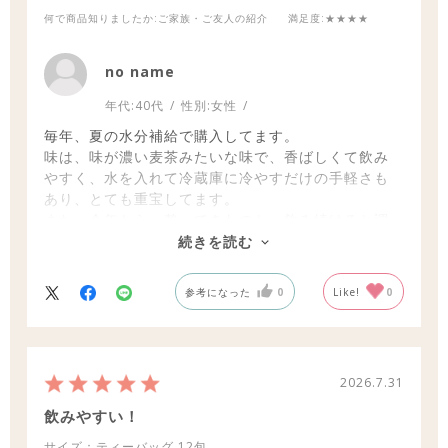
何で商品知りましたか
:ご家族・ご友人の紹介
満足度
:★★★★
no name
年代:
40代
性別:
女性
毎年、夏の水分補給で購入してます。
味は、味が濃い麦茶みたいな味で、香ばしくて飲み
やすく、水を入れて冷蔵庫に冷やすだけの手軽さも
あり、とても重宝してます。
また、今年から、整ってきたのか、飲み続けると調
子も良くなり、ますます手放せなくなりそうです。
続きを読む
参考になった
0
Like!
0
2026.7.31
飲みやすい！
サイズ：ティーバッグ
12包