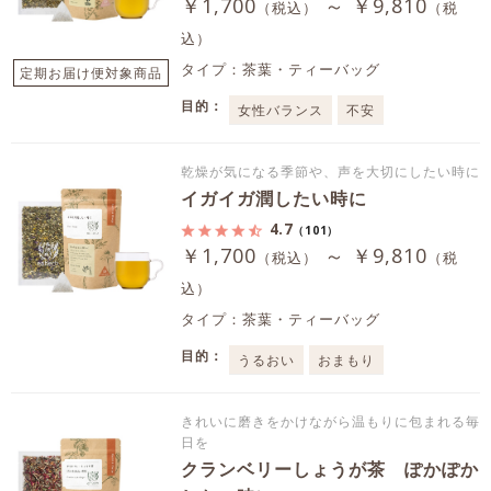
￥1,700
～ ￥9,810
（税込）
（税
込）
タイプ：茶葉・ティーバッグ
定期お届け便対象商品
目的：
女性バランス
不安
乾燥が気になる季節や、声を大切にしたい時に
イガイガ潤したい時に
4.7
（101）
￥1,700
～ ￥9,810
（税込）
（税
込）
タイプ：茶葉・ティーバッグ
目的：
うるおい
おまもり
きれいに磨きをかけながら温もりに包まれる毎
日を
クランベリーしょうが茶 ぽかぽか