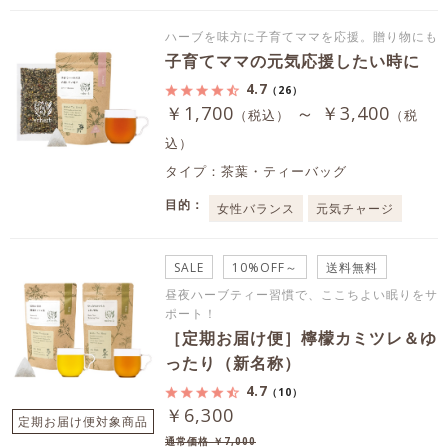
ハーブを味方に子育てママを応援。贈り物にも
子育てママの元気応援したい時に
4.7
（26）
￥1,700
～ ￥3,400
（税込）
（税
込）
タイプ：茶葉・ティーバッグ
目的：
女性バランス
元気チャージ
SALE
10%OFF～
送料無料
昼夜ハーブティー習慣で、ここちよい眠りをサ
ポート！
［定期お届け便］檸檬カミツレ＆ゆ
ったり（新名称）
4.7
（10）
￥6,300
定期お届け便対象商品
通常価格 ￥7,000