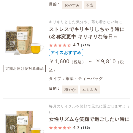
目的：
おやすみ
不安
キリキリとした気分や、落ち着かない時に
ストレスでキリキリしちゃう時に
(名称変更中 キリキリな毎日～
4.7
（219）
アイスおすすめ
￥1,600
～ ￥9,810
（税込）
（税
定期お届け便対象商品
込）
タイプ：茶葉・ティーバッグ
目的：
穏やか
ムカムカ
毎月のサイクルを笑顔で元気に過ごせますよう
に
女性リズムを笑顔で過ごしたい時に
4.7
（180）