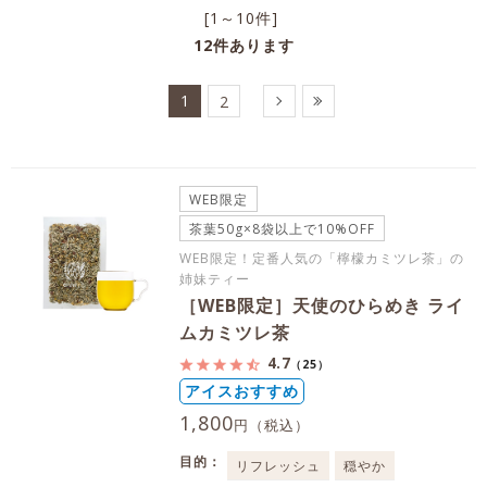
[1～10件]
12
件あります
1
2
WEB限定
茶葉50g×8袋以上で10%OFF
WEB限定！定番人気の「檸檬カミツレ茶」の
姉妹ティー
［WEB限定］天使のひらめき ライ
ムカミツレ茶
4.7
（25）
アイスおすすめ
1,800
円（税込）
目的：
リフレッシュ
穏やか