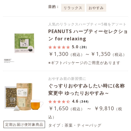
目的：
リラックス
おやすみ
人気のリラックスハーブティー5種をアソート
PEANUTS ハーブティーセレクショ
ン for relaxing
5.0
（20）
￥1,300
～￥1,350
（税込）
（税込）
※ギフトパッケージのご用意があります
おやすみ前の新習慣に
ぐっすりおやすみしたい時に(名称
変更中 ゆったりおやすみ～
4.6
（344）
￥1,650
～ ￥9,810
（税込）
（税
込）
定期お届け便対象商品
タイプ：茶葉・ティーバッグ