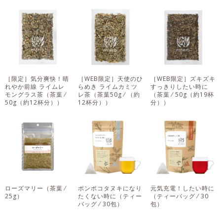
［限定］気分爽快！晴
［WEB限定］天使のひ
［WEB限定］ズキズキ
れやか前線 ライムレ
らめき ライムカミツ
すっきりしたい時に
モングラス茶
（茶葉 ⁄
レ茶
（茶葉50g ⁄ （約
（茶葉 ⁄ 50g（約19杯
50g（約12杯分））
12杯分））
分））
ローズマリー
（茶葉 ⁄
ポンポコタヌキになり
元気充電！したい時に
25g）
たくない時に
（ティー
（ティーバッグ ⁄ 30
バッグ ⁄ 30包）
包）